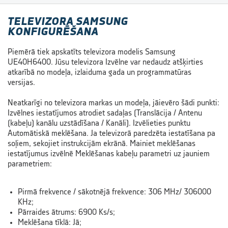
TELEVIZORA SAMSUNG
KONFIGURĒŠANA
Piemērā tiek apskatīts televizora modelis Samsung
UE40H6400. Jūsu televizora Izvēlne var nedaudz atšķirties
atkarībā no modeļa, izlaiduma gada un programmatūras
versijas.
Neatkarīgi no televizora markas un modeļa, jāievēro šādi punkti:
Izvēlnes iestatījumos atrodiet sadaļas (Translācija / Antenu
(kabeļu) kanālu uzstādīšana / Kanāli). Izvēlieties punktu
Automātiskā meklēšana. Ja televizorā paredzēta iestatīšana pa
soļiem, sekojiet instrukcijām ekrānā. Mainiet meklēšanas
iestatījumus izvēlnē Meklēšanas kabeļu parametri uz jauniem
parametriem:
Pirmā frekvence / sākotnējā frekvence: 306 MHz/ 306000
KHz;
Pārraides ātrums: 6900 Ks/s;
Meklēšana tīklā: Jā;