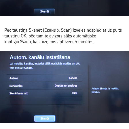
Pēc taustiņa Skenēt (Сканир, Scan) izvēles nospiediet uz pults
taustiņu OK, pēc tam televizors sāks automātisko
konfigurēšanu, kas aizņems aptuveni 5 minūtes.