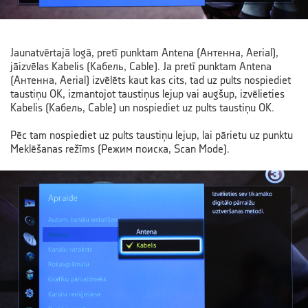
Jaunatvērtajā logā, pretī punktam Antena (Антенна, Aerial),
jāizvēlas Kabelis (Кабель, Cable). Ja pretī punktam Antena
(Антенна, Aerial) izvēlēts kaut kas cits, tad uz pults nospiediet
taustiņu OK, izmantojot taustiņus lejup vai augšup, izvēlieties
Kabelis (Кабель, Cable) un nospiediet uz pults taustiņu OK.
Pēc tam nospiediet uz pults taustiņu lejup, lai pārietu uz punktu
Meklēšanas režīms (Режим поиска, Scan Mode).