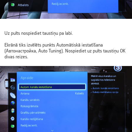
Uz pults nospiediet taustiņu pa labi.
Ekrānā tiks izvēlēts punkts Automātiskā iestatīšana
(Автонастройка, Auto Tuning). Nospiediet uz pults taustiņu OK
divas reizes.