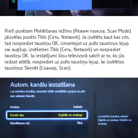
Pretī punktam Meklēšanas režīms (Режим поиска, Scan Mode)
jāizvēlas punkts Tīkls (Сеть, Network). Ja izvēlēts kaut kas cits,
tad nospiediet taustiņu OK, izmantojot uz pults taustiņus lejup
vai augšup, izvēlieties Tīkls (Сеть, Network) un nospiediet
taustiņu OK. Ja iestatījumi Jūsu televizorā sakrīt ar to, ko jūs
redzat attēlā, nospiediet uz pults taustiņu lejup, lai izvēlētos
taustiņus Skenēt (Сканир, Scan).