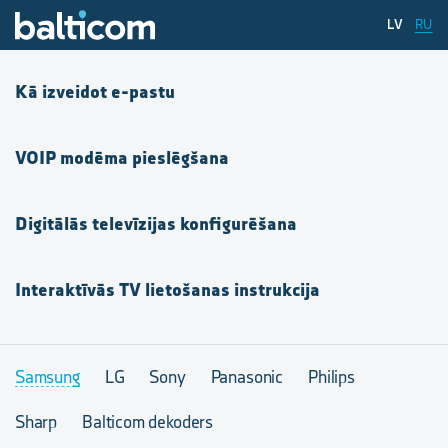
LV
RU
Kā izveidot e-pastu
VOIP modēma pieslēgšana
Digitālās televīzijas konfigurēšana
Interaktīvās TV lietošanas instrukcija
Samsung
LG
Sony
Panasonic
Philips
Sharp
Balticom dekoders