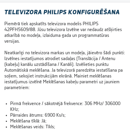
TELEVIZORA PHILIPS KONFIGURĒŠANA
Piemērā tiek apskatīts televizora modelis PHILIPS
42PFH5609/88. Jūsu televizora Izvēlne var nedaudz atšķirties
atkarībā no modeļa, izlaiduma gada un programmatūras
versijas.
Neatkarīgi no televizora markas un modeļa, jāievēro šādi punkti:
Izvēlnes iestatījumos atrodiet sadaļas (Translācija / Antenu
(kabeļu) kanālu uzstādīšana / Kanāli). Izvēlieties punktu
Automātiskā meklēšana. Ja televizorā paredzēta iestatīšana pa
soļiem, sekojiet instrukcijām ekrānā. Mainiet meklēšanas
iestatījumus izvēlnē Meklēšanas kabeļu parametri uz jauniem
parametriem:
Pirmā frekvence / sākotnējā frekvence: 306 MHz/ 306000
KHz;
Pārraides ātrums: 6900 Ks/s;
Meklēšana tīklā: Jā;
Meklēšanas veids: Tīkls;