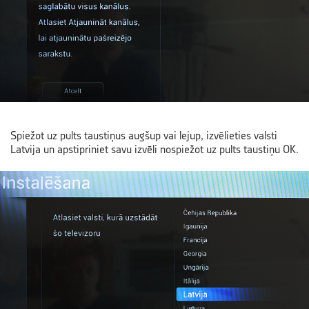
Spiežot uz pults taustiņus augšup vai lejup, izvēlieties valsti
Latvija un apstipriniet savu izvēli nospiežot uz pults taustiņu OK.