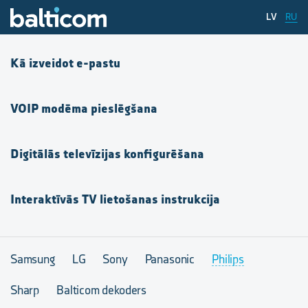
LV
RU
Kā izveidot e-pastu
VOIP modēma pieslēgšana
Digitālās televīzijas konfigurēšana
Interaktīvās TV lietošanas instrukcija
Samsung
LG
Sony
Panasonic
Philips
Sharp
Balticom dekoders