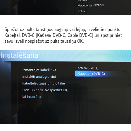
Spiežot uz pults taustiņus augšup vai lejup, izvēlieties punktu
Kabeļtel. DVB-C (Кабель DVB-C, Cable DVB-C) un apstipriniet
savu izvēli nospiežot uz pults taustiņu OK.