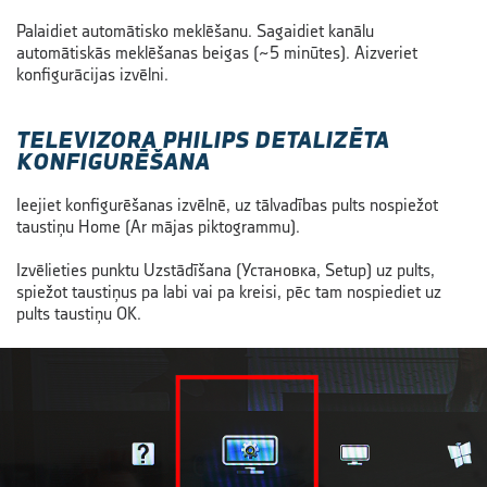
Palaidiet automātisko meklēšanu. Sagaidiet kanālu
automātiskās meklēšanas beigas
(~5 minūtes).
Aizveriet
konfigurācijas izvēlni.
TELEVIZORA PHILIPS DETALIZĒTA
KONFIGURĒŠANA
Ieejiet konfigurēšanas izvēlnē, uz tālvadības pults nospiežot
taustiņu Home (Ar mājas piktogrammu).
Izvēlieties punktu Uzstādīšana (Установка, Setup) uz pults,
spiežot taustiņus pa labi vai pa kreisi, pēc tam nospiediet uz
pults taustiņu OK.