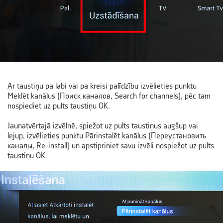
Ar taustiņu pa labi vai pa kreisi palīdzību izvēlieties punktu
Meklēt kanālus (Поиск каналов, Search for channels), pēc tam
nospiediet uz pults taustiņu OK.
Jaunatvērtajā izvēlnē, spiežot uz pults taustiņus augšup vai
lejup, izvēlieties punktu Pārinstalēt kanālus (Переустановить
каналы, Re-install) un apstipriniet savu izvēli nospiežot uz pults
taustiņu OK.